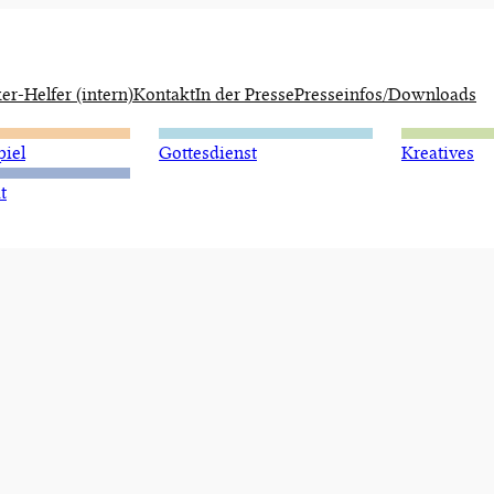
er-Helfer (intern)
Kontakt
In der Presse
Presseinfos/Downloads
piel
Gottesdienst
Kreatives
t