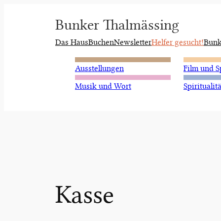
Zum
Bunker Thalmässing
Inhalt
springen
Das Haus
Buchen
Newsletter
Helfer gesucht!
Bunk
Ausstellungen
Film und S
Musik und Wort
Spiritualitä
Kasse