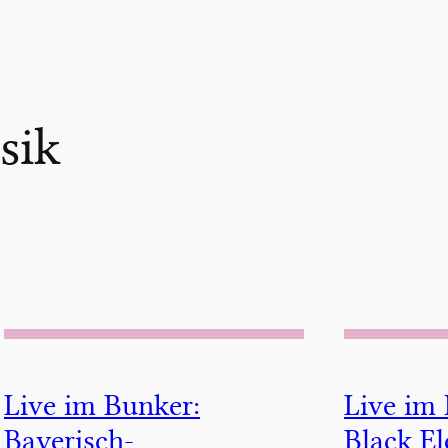
sik
Live im Bunker:
Live im
Bayerisch-
Black E