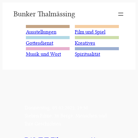
Zum
Bunker Thalmässing
Inhalt
springen
Ausstellungen
Film und Spiel
Gottesdienst
Kreatives
Musik und Wort
Spiritualität
Donnerstag, 05.02.2025, 19:30
Sieben Filme, 3x Berge, Menschen und
Ihre Geschichten